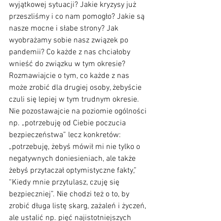
wyjątkowej sytuacji? Jakie kryzysy już 
przeszliśmy i co nam pomogło? Jakie są 
nasze mocne i słabe strony? Jak 
wyobrażamy sobie nasz związek po 
pandemii? Co każde z nas chciałoby 
wnieść do związku w tym okresie? 
Rozmawiajcie o tym, co każde z nas 
może zrobić dla drugiej osoby, żebyście 
czuli się lepiej w tym trudnym okresie. 
Nie pozostawajcie na poziomie ogólności 
np. „potrzebuję od Ciebie poczucia 
bezpieczeństwa” lecz konkretów: 
„potrzebuję, żebyś mówił mi nie tylko o 
negatywnych doniesieniach, ale także 
żebyś przytaczał optymistyczne fakty,” 
“Kiedy mnie przytulasz, czuję się 
bezpieczniej”. Nie chodzi też o to, by 
zrobić długa listę skarg, zażaleń i życzeń, 
ale ustalić np. pięć najistotniejszych 