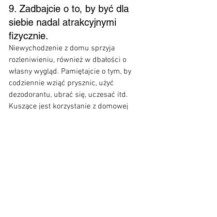
9. Zadbajcie o to, by być dla 
siebie nadal atrakcyjnymi 
fizycznie.
Niewychodzenie z domu sprzyja 
rozleniwieniu, również w dbałości o 
własny wygląd. Pamiętajcie o tym, by 
codziennie wziąć prysznic, użyć 
dezodorantu, ubrać się, uczesać itd.
Kuszące jest korzystanie z domowej 
wygody i braku konieczności stosowania 
się do dress code’u, jednak codzienne 
chodzenie w piżamie nie wpływa 
pozytywnie na naszą atrakcyjność w 
oczach partnera.
10. Zadbajcie o intymność we 
dwoje.
Ponieważ wybór jest ograniczony, to 