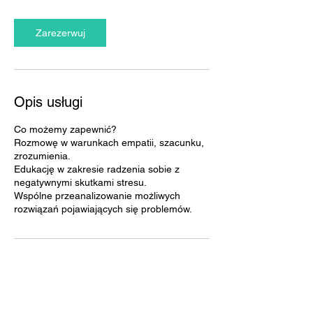
m
i
n
Zarezerwuj
Opis usługi
Co możemy zapewnić?
Rozmowę w warunkach empatii, szacunku,
zrozumienia.
Edukację w zakresie radzenia sobie z
negatywnymi skutkami stresu.
Wspólne przeanalizowanie możliwych
rozwiązań pojawiających się problemów.