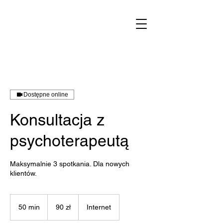
Dostępne online
Konsultacja z
psychoterapeutą
Maksymalnie 3 spotkania. Dla nowych
klientów.
90
złotych
50 min
5
90 zł
Internet
polskich
0