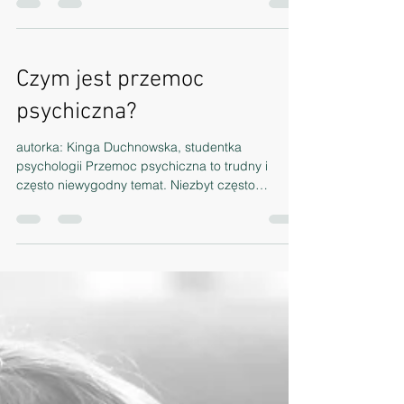
autorka: Ania Knapek, studentka Psychologii,
wolontariuszka PDS Miłość Wydaje się być
wszechobecna i towarzyszy nam na różnych
etapach...
Czym jest przemoc
psychiczna?
autorka: Kinga Duchnowska, studentka
psychologii Przemoc psychiczna to trudny i
często niewygodny temat. Niezbyt często
poruszany w...