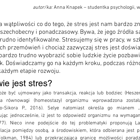
autor/ka: 
Anna Knapek – studentka psychologii, 
a wątpliwości co do tego, że stres jest nam bardzo zn
szechobecny i ponadczasowy. Bywa, że jego źródła są
trudno identyfikowalne. Stresujemy się w pracy, w szk
ych przemówień i chociaż zazwyczaj stres jest doświ
ardzo trudno wyobrazić sobie ludzkie życie pozbaw
sk. Doświadczamy go na każdym kroku, podczas różn
 każdym etapie rozwoju. 
e jest stres? 
oże być ujmowany jako transakcja, reakcja lub bodziec (Heszen,
ia równowagi (homeostazy) organizmu wprowadzona został
ło-Sikora P., 2016). Selye natomiast określa go mianem „o
lując jednocześnie, iż jest to odpowiedź organizmu na wymagan
77). Nieco inne podejście do tej problematyki proponują La
relacja pomiędzy osobą, a środowiskiem, która odbierana jest p
 Folkman, 1984) lub przekraczająca granicę możliwości poradz