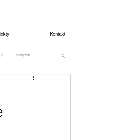
jekty
Kontakt
cje
związek
anie
rozmowa
e
arzenia
osobowość