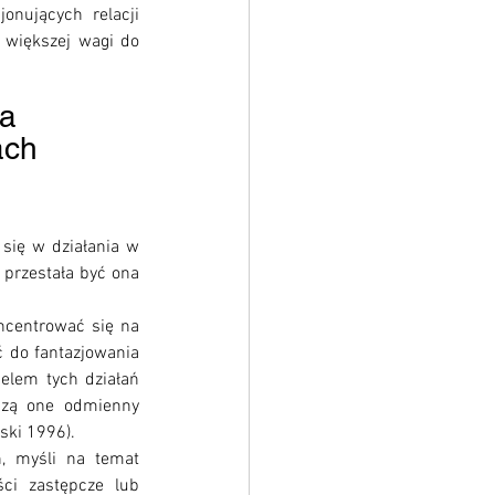
onujących relacji 
 większej wagi do 
a 
ach 
się w działania w 
przestała być ona 
ncentrować się na 
 do fantazjowania 
elem tych działań 
szą one odmienny 
ski 1996). 
, myśli na temat 
ci zastępcze lub 