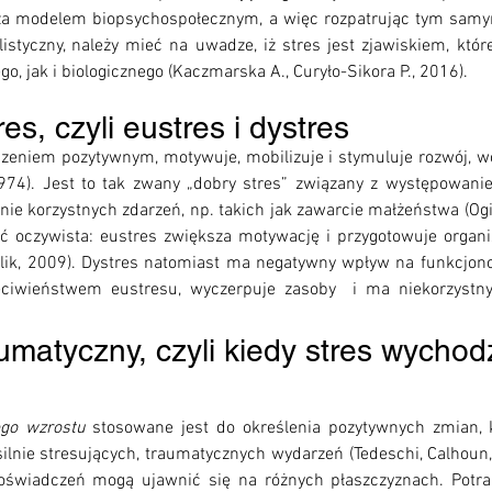
 za modelem biopsychospołecznym, a więc rozpatrując tym samy
styczny, należy mieć na uwadze, iż stres jest zjawiskiem, któr
, jak i biologicznego (Kaczmarska A., Curyło-Sikora P., 2016).  
res, czyli eustres i dystres 
czeniem pozytywnym, motywuje, mobilizuje i stymuluje rozwój,
 1974). Jest to tak zwany „dobry stres” związany z występowan
nie korzystnych zdarzeń, np. takich jak zawarcie małżeństwa (Ogi
yć oczywista: eustres zwiększa motywację i przygotowuje orga
lik, 2009). Dystres natomiast ma negatywny wpływ na funkcjon
ciwieństwem eustresu, wyczerpuje zasoby  i ma niekorzystn
umatyczny, czyli kiedy stres wychod
go wzrostu
 stosowane jest do określenia pozytywnych zmian, 
lnie stresujących, traumatycznych wydarzeń (Tedeschi, Calhoun,
oświadczeń mogą ujawnić się na różnych płaszczyznach. Potra