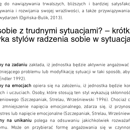
 do nawiązywania trwalszych, bliższych i bardziej satysfakcj
ywania i rozwijania swojej wrażliwości, a także przywiązywania
ydarzeń (Ogińska-Bulik, 2013). 
obie z trudnymi sytuacjami? – krótk
yka stylów radzenia sobie w sytuacj
ny na zadaniu
 zakłada, iż jednostka będzie aktywnie angażować 
tniejącego problemu lub modyfikację sytuacji w taki sposób, aby 
Endler 1992).  
ny na emocjach
 opiera się na założeniu, iż jednostka będzie ko
ch i uczuciach. Osoby, które stosują ten styl wykazują skłonność
eniowego (Szczepaniak, Strelau, Wrześniewski 1996). Chociaż c
ub zmniejszenie napięcia emocjonalnego, zdarza się, iż przyno
stres lub napięcie emocjonalne (Szczepaniak, Strelau, Wrześniew
ny na unikaniu
 polega na odsuwaniu jakichkolwiek rozważań
lemu. Może on przybierać formę angażowania się w czynnoś