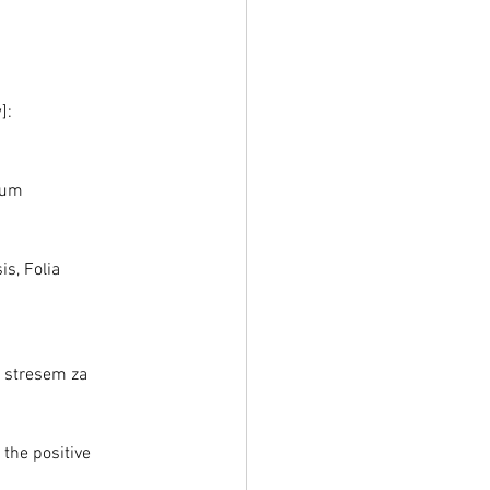
]: 
rum 
s, Folia 
e stresem za 
the positive 