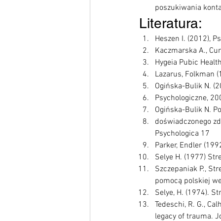
poszukiwania konta
Literatura:
Heszen I. (2012), Ps
Kaczmarska A., Cury
Hygeia Pubic Healt
Lazarus, Folkman (1
Ogińska-Bulik N. (
Psychologiczne, 20
Ogińska-Bulik N. P
doświadczonego zdar
Psychologica 17 
Parker, Endler (199
Selye H. (1977) Str
Szczepaniak P., Str
pomocą polskiej wer
Selye, H. (1974). St
Tedeschi, R. G., Ca
legacy of trauma. J