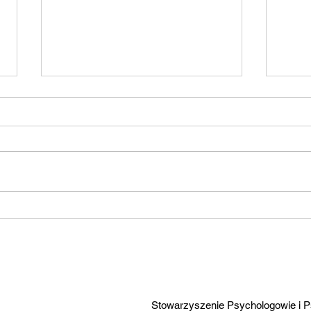
Style przywiązania
Międ
Prze
Nęka
Stowarzyszenie Psychologowie i P