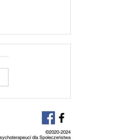
zynarodowy Dzień
ciwdziałania Przemocy i
niu w szkole
©2020-2024
sychoterapeuci dla Społeczeństwa