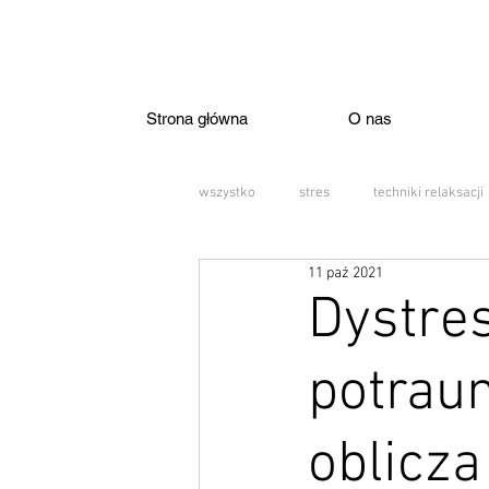
Strona główna
O nas
wszystko
stres
techniki relaksacji
11 paź 2021
autyzm
nieneurotypowość
Dystres
męskość
potraum
depresja
zaburzen
oblicza
przemoc
nastolatki
nękani