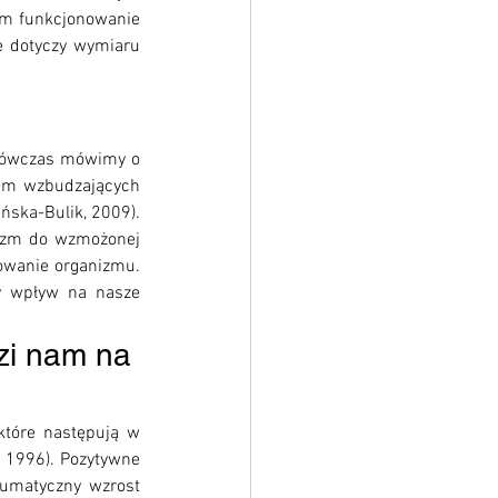
m funkcjonowanie 
e dotyczy wymiaru 
 wówczas mówimy o 
iem wzbudzających 
ńska-Bulik, 2009). 
nizm do wzmożonej 
owanie organizmu. 
y wpływ na nasze 
zi nam na 
które następują w 
 1996). Pozytywne 
umatyczny wzrost 