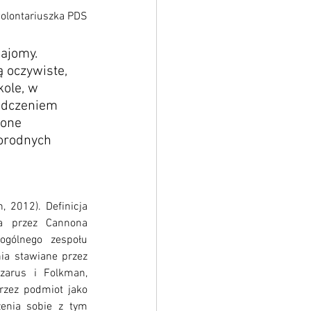
wolontariuszka PDS
ajomy. 
 oczywiste, 
ole, w 
adczeniem 
ione 
orodnych 
 2012). Definicja 
a przez Cannona 
gólnego zespołu 
ia stawiane przez 
zarus i Folkman, 
rzez podmiot jako 
enia sobie z tym 