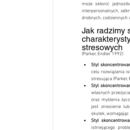
może skłonić jednostkę
interpersonalnych, odkr
drobnych, codziennych w
Jak radzimy s
charakteryst
stresowych 
(Parker, Endler 1992)
Styl skoncentrowa
celu rozwiązania is
stresująca (Parker, 
Styl skoncentrowa
własnych przeżycia
oraz myślenia życz
jest zniesienie l
skutek, wzmagając 
Styl skoncentrowa
istniejącego prob