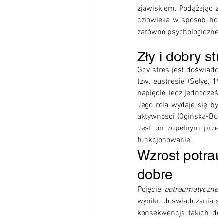
zjawiskiem. Podążając
człowieka w sposób holi
zarówno psychologicznego
Zły i dobry st
Gdy stres jest doświad
tzw. eustresie (Selye,
napięcie, lecz jednocześ
Jego rola wydaje się b
aktywności (Ogińska-Bu
Jest on zupełnym prze
funkcjonowanie.  
Wzrost potra
dobre 
Pojęcie 
potraumatyczne
wyniku doświadczania si
konsekwencje takich d