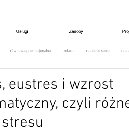
Usługi
Zasoby
Pro
równowaga emocjonalna
izolacja
radzenie sobie
rela
terapia online
pomaganie
zaburzenia
rodzina
wychow
, eustres i wzrost
atyczny, czyli różn
ia nastroju
kryzys psychiczny
dyżury
konferencja
wyd
 stresu
e
nauczyciele
życie społeczne