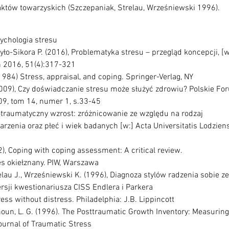
któw towarzyskich (Szczepaniak, Strelau, Wrześniewski 1996). 
ychologia stresu  
ło-Sikora P. (2016), Problematyka stresu – przegląd koncepcji, [w
h 2016, 51(4):317-321 
984) Stress, appraisal, and coping. Springer-Verlag, NY  
2009), Czy doświadczanie stresu może służyć zdrowiu? Polskie Fo
09, tom 14, numer 1, s.33-45 
otraumatyczny wzrost: zróżnicowanie ze względu na rodzaj 
zenia oraz płeć i wiek badanych [w:] Acta Universitatis Lodziensi
2), Coping with coping assessment: A critical review. 
es okiełznany. PIW, Warszawa 
elau J., Wrześniewski K. (1996), Diagnoza stylów radzenia sobie z
sji kwestionariusza CISS Endlera i Parkera 
ress without distress. Philadelphia: J.B. Lippincott  
lhoun, L. G. (1996). The Posttraumatic Growth Inventory: Measuring 
ournal of Traumatic Stress 