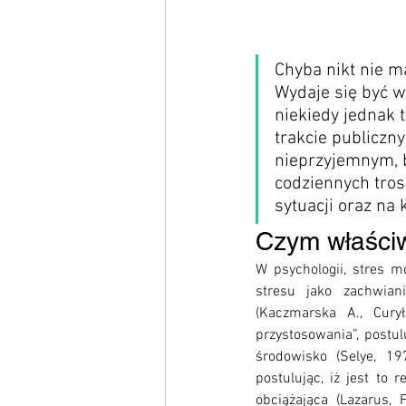
Chyba nikt nie m
Wydaje się być w
niekiedy jednak 
trakcie publiczn
nieprzyjemnym, b
codziennych tro
sytuacji oraz na
Czym właściwi
W psychologii, stres m
stresu jako zachwian
(Kaczmarska A., Cury
przystosowania”, postu
środowisko (Selye, 19
postulując, iż jest to 
obciążająca (Lazarus,