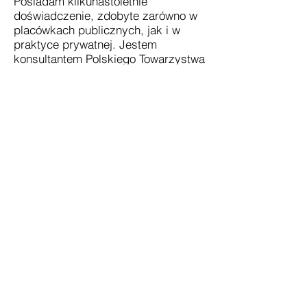
Posiadam kilkunastoletnie
doświadczenie, zdobyte zarówno w
placówkach publicznych, jak i w
praktyce prywatnej. Jestem
konsultantem Polskiego Towarzystwa
Psychodelicznego.
kontakt@psychologowie-dla-spoleczenstwa.pl
©
2020-2024
Stowarzyszenie Psychologowie i Psychoterapeuci dla
Społeczeństwa
ul. Posag 7 Panien 16/181
02-495 Warszawa
KRS
0000860575
NIP
7010998340
REGON
387145170
konto bankowe Nest Bank
58 2530 0008 2090
1068 6668
0001
©