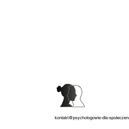
zaburzenia nastroju
kryzys psychiczny
dyżury
przemoc
nastolatki
nękanie
nauczyciele
kontakt@psychologowie-dla-spoleczen