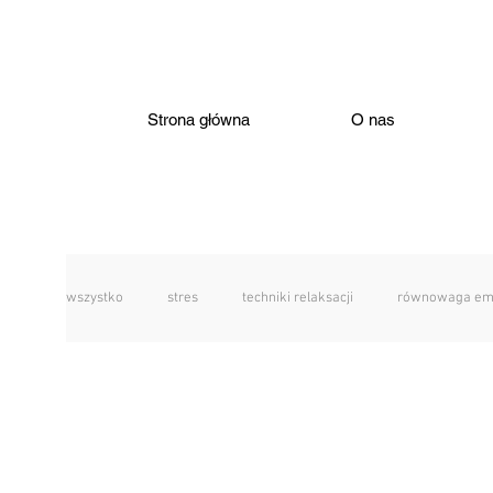
Strona główna
O nas
wszystko
stres
techniki relaksacji
równowaga em
relacje
związek
autyzm
nieneurotypowość
zaburzenia
rodzina
wychowanie
rozmowa