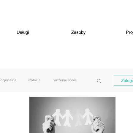
Usługi
Zasoby
Pro
ocjonalna
izolacja
radzenie sobie
Zalogu
terapia online
pomaganie
męskość
depresja