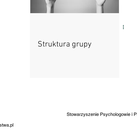
konferencja
wydarzenia
osobowość
Struktura grupy
życie społeczne
Stowarzyszenie Psychologowie i P
stwa.pl