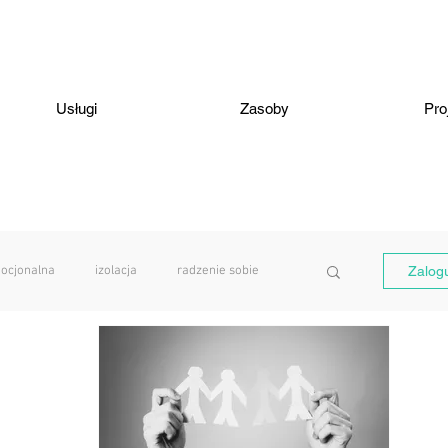
Usługi
Zasoby
Pro
ocjonalna
izolacja
radzenie sobie
Zalogu
terapia online
pomaganie
męskość
depresja