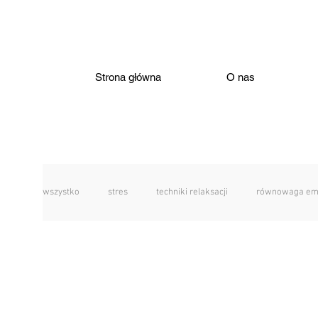
Strona główna
O nas
wszystko
stres
techniki relaksacji
równowaga em
relacje
związek
autyzm
nieneurotypowość
zaburzenia
rodzina
wychowanie
rozmowa