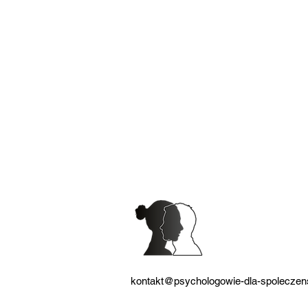
zaburzenia nastroju
kryzys psychiczny
dyżury
przemoc
nastolatki
nękanie
nauczyciele
kontakt@psychologowie-dla-spoleczen