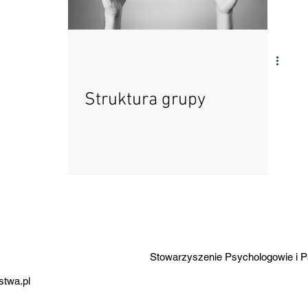
konferencja
wydarzenia
osobowość
Struktura grupy
życie społeczne
Stowarzyszenie Psychologowie i P
stwa.pl